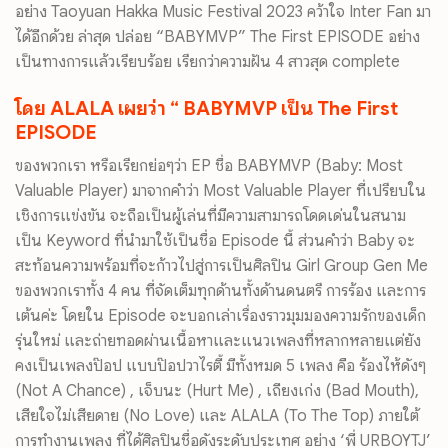
อย่าง Taoyuan Hakka Music Festival 2023 คว้าใจ Inter Fan มา
ได้อีกด้วย ล่าสุด ปล่อย “BABYMVP” The First EPISODE อย่าง
เป็นทางการแล้วเรียบร้อย เรียกว่าความฝัน 4 สาวสุด complete
โดย ALALA เผยว่า “ BABYMVP เป็น The First
EPISODE
ของพวกเรา หรือเรียกย่อๆว่า EP ชื่อ BABYMVP (Baby: Most
Valuable Player) มาจากคำว่า Most Valuable Player ที่เปรียบใน
เชิงการแข่งขัน จะถือเป็นผู้เล่นที่มีความสามารถโดดเด่นในสนาม
เป็น Keyword ที่นำมาใช้เป็นชื่อ Episode นี้ ส่วนคำว่า Baby จะ
สะท้อนความพร้อมที่จะก้าวไปสู่การเป็นศิลปิน Girl Group Gen Me
ของพวกเราทั้ง 4 คน ที่จัดเต็มทุกด้านทั้งด้านดนตรี การร้อง และการ
เต้นค่ะ โดยใน Episode จะบอกเล่าเรื่องราวมุมมองความรักของเด็ก
รุ่นใหม่ และถ่ายทอดผ่านเนื้อหาและแนวเพลงที่หลากหลายแต่ยัง
คงเป็นเพลงป๊อป แบบป๊อปวาไรตี้ มีทั้งหมด 5 เพลง คือ ร้องไห้ดังๆ
(Not A Chance) , เจ็บนะ (Hurt Me) , เถียงเก่ง (Bad Mouth),
เสียใจไม่เสียดาย (No Love) และ ALALA (To The Top) ภายใต้
การทำงานเพลง ที่ได้ศิลปินชื่อดังระดับประเทศ อย่าง ‘พี่ URBOYTJ’