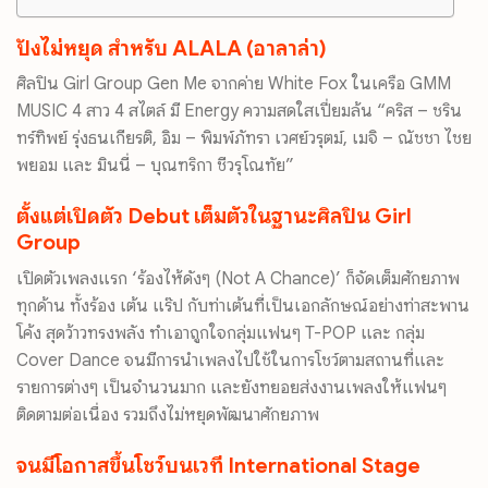
ปังไม่หยุด สำหรับ ALALA (อาลาล่า)
ศิลปิน Girl Group Gen Me จากค่าย White Fox ในเครือ GMM
MUSIC 4 สาว 4 สไตล์ มี Energy ความสดใสเปี่ยมล้น “คริส – ชริน
ทร์ทิพย์ รุ่งธนเกียรติ, อิม – พิมพ์ภัทรา เวศย์วรุตม์, เมจิ – ณัชชา ไชย
พยอม และ มินนี่ – บุณฑริกา ชีวรุโณทัย”
ตั้งแต่เปิดตัว Debut เต็มตัวในฐานะศิลปิน Girl
Group
เปิดตัวเพลงแรก ‘ร้องไห้ดังๆ (Not A Chance)’ ก็จัดเต็มศักยภาพ
ทุกด้าน ทั้งร้อง เต้น แร๊ป กับท่าเต้นที่เป็นเอกลักษณ์อย่างท่าสะพาน
โค้ง สุดว้าวทรงพลัง ทำเอาถูกใจกลุ่มแฟนๆ T-POP และ กลุ่ม
Cover Dance จนมีการนำเพลงไปใช้ในการโชว์ตามสถานที่และ
รายการต่างๆ เป็นจำนวนมาก และยังทยอยส่งงานเพลงให้แฟนๆ
ติดตามต่อเนื่อง รวมถึงไม่หยุดพัฒนาศักยภาพ
จนมีโอกาสขึ้นโชว์บนเวที International Stage