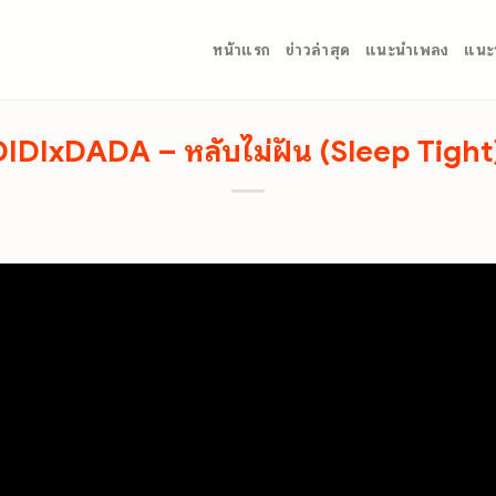
หน้าแรก
ข่าวล่าสุด
แนะนำเพลง
แนะ
DIDIxDADA – หลับไม่ฝัน (Sleep Tight