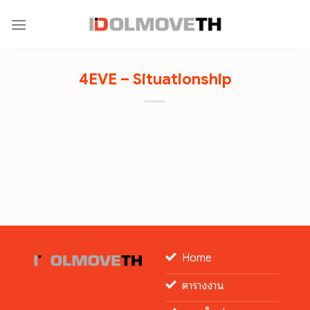
Skip
to
content
4EVE – Situationship
Home
ตารางงาน