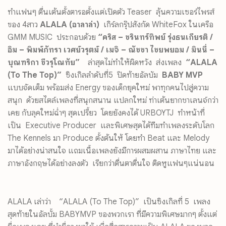
ทำแฟนๆ ตื่นเต้นตั้งตารอตั้งแต่เปิดตัว Teaser ลุ้นความเซอร์ไพรส์
ของ 4สาว
ALALA (อาลาล่า)
เกิร์ลกรุ๊ปสังกัด WhiteFox ในเครือ
GMM MUSIC ประกอบด้วย
“คริส – ชรินทร์ทิพย์ รุ่งธนเกียรติ /
อิม – พิมพ์ภัทรา เวศย์วรุตม์ / เมจิ – ณัชชา ไชยพยอม / มินนี่ –
บุณฑริกา ชีวรุโณทัย”
ล่าสุดไม่ทำให้ผิดหวัง ส่งเพลง
“
ALALA
(To The Top)”
ซิงเกิลลำดับที่5 ปิดท้ายอัลบัม
BABY MVP
แบบจัดเต็ม พร้อมส่ง Energy ของเด็กยุคใหม่ พาทุกคนไปสู่ความ
สนุก ด้วยสไตล์เพลงที่สนุกสนาน แปลกใหม่ ท่าเต้นยากชาเลนจ์กว่า
เคย กับลุคใหม่ฉ่ำๆ สุดเปรี้ยว โดยยังคงได้ URBOYTJ ทำหน้าที่
เป็น Executive Producer และพิเศษสุดได้ทีมทำเพลงระดับโลก
The Kennels มา Produce ตั้งต้นให้ โดยทำ Beat และ Melody
มาได้อย่างน่าสนใจ แถมเนื้อเพลงยังมีการผสมผสาน ภาษาไทย และ
ภาษาอังกฤษได้อย่างลงตัว เรียกว่าตื่นตาตื่นใจ ติดหูแฟนๆแน่นอน
ALALA เล่าว่า “ALALA (To The Top)” เป็นซิงเกิลที่ 5 เพลง
สุดท้ายในอัลบั้ม BABYMVP ของพวกเรา ที่มีความพิเศษมากๆ ตั้งแต่