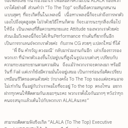
ชื่อเพลงเลย ที่นำชื่อวงมาใช้ เพื่อสื่อสารความเป็น ALALA ของพวก
เราได้อย่างดี ส่วนคำว่า “To The Top” จะสื่อถึงความสนุกสนาน
แบบสุดๆ ที่จะเกิดขึ้นในเพลงนี้ เนื้อหาเพลงนี้ก็จะเล่าถึงการพาตัว
เองไปถึงจุดสูงสุด ไม่ว่าด้วยวิธีไหนก็ตาม ก็จะเอาชนะทุกสิ่งเพื่อไป
ให้ถึง เป็นเพลงที่สื่อความหมายและ Attitude ของพวกเราด้วยค่ะ
ส่วนเอ็มวีเพลงนี้ก็จะได้เห็นPerformance ท่าเต้นที่ยากขึ้นอีก
เป็นการชาเลนจ์พวกเราด้วยค่ะ กับภาพ CG สวยๆ แปลกใหม่ ที่ได้
‘พี่ จีน คำขวัญ ดวงมณี’ กลับมาร่วมงานกันอีก เล่าเรื่องราวของ
พวกเรา ที่นำพาตัวเองขึ้นไปอยู่บนที่สูงในรูปแบบต่างๆ เปรียบกับ
ความทะเยอทะยานตามความฝัน ถึงแม้ว่าพวกเราจะตกลงมา หรือมี
วันที่ Fail แต่เราก็ยังมีความมั่นใจอยู่เสมอ เป็นการซ่อนข้อคิดเปรียบ
เหมือนชีวิตของคนด้วยค่ะ ว่าบางครั้ง To The Top ของแต่ละคนอาจ
ไม่เท่ากัน ขึ้นอยู่กับว่าเราพอใจที่จะอยู่ To the top ตรงไหน อยาก
ฝากทุกคนให้ติดตามกันเยอะๆนะคะ พวกเราตั้งใจกันมากๆ หวังว่าทุก
คนจะสนุกแล้วเต้นไปกับพวกเรา ALALAนะคะ”
สามารถติดตามฟังซิงเกิล “ALALA (To The Top) Executive