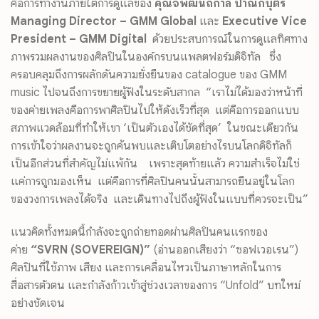
คือการทำงานภายใต้การดูแลของ
คุณจิพัฒน์ถิกาล ปาณิกบุตร
Managing Director – GMM Global
และ
Executive Vice
President – GMM Digital
ด้วยประสบการณ์ในการดูแลทิศทาง
ภาพรวมผลงานของศิลปินในองค์กรบนแพลตฟอร์มดิจิทัล ซึ่ง
ครอบคลุมถึงการผลักดันความยั่งยืนของ catalogue ของ GMM
music ไปจนถึงการขยายผู้ฟังในระดับสากล “เราไม่ได้มองว่าหน้าที่
ของค่ายเพลงคือการพาศิลปินไปให้ดังเร็วที่สุด แต่คือการออกแบบ
สภาพแวดล้อมที่ทำให้เขา ‘เป็นตัวเองได้ชัดที่สุด’ ในขณะเดียวกัน
การเข้าใจว่าผลงานจะถูกค้นพบและเติบโตอย่างไรบนโลกดิจิทัลก็
เป็นอีกส่วนที่สำคัญไม่แพ้กัน เพราะสุดท้ายแล้ว ความสำเร็จไม่ใช่
แค่การถูกมองเห็น แต่คือการที่ศิลปินคนนั้นสามารถยืนอยู่ในโลก
ของวงการเพลงได้จริง และเดินทางไปถึงผู้ฟังในแบบที่ควรจะเป็น”
แนวคิดทั้งหมดนี้กำลังจะถูกถ่ายทอดผ่านศิลปินคนแรกของ
ค่าย
“SVRN (SOVEREIGN)”
(อ่านออกเสียงว่า “ซอฟเวอเรน”)
ศิลปินที่ใช้ภาพ เสียง และการเคลื่อนไหวเป็นภาษาหลักในการ
สื่อสารตัวตน และกำลังก้าวเข้าสู่ช่วงเวลาของการ “Unfold” บทใหม่
อย่างชัดเจน