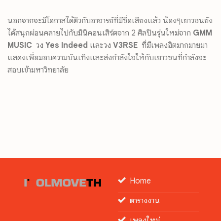
นอกจากจะมีโอกาสได้ติวกั
บอาจารย์ที่มีชื่อเสียงแล้ว น้องๆเยาวชนยัง
ได้สนุกผ่
อนคลายไปกับมินิคอนเสิร์ตจาก
2
ศิลปินรุ่นใหม่จาก
GMM
MUSIC
วง
Yes Indeed
และวง
V3RSE
ที่มีเพลงฮิตมากมายมา
แสดงเพื่
อมอบความบันเทิงและส่งกำลั
งใจให้กับเยาวชนที่กำลั
งจะ
สอบเข้ามหาวิทยาลัย
Home
ตารางงาน
เพลงใหม่