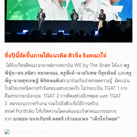
ซึ่งปีนี้จัดขึ้นภายใต้แนวคิด
ติ
วซิ่ง ชิงคณะใช่
ได้รับเกียรติ
คณะอาจารย์จากสถาบัน
WE by The Brain
ได้แก่
ครู
พี่นุ้ย
–
ดร.สมิตา หมวดทอง
,
ครูพี่เอ๋
–
นายวิเศษ กี่สุขพันธ์
และ
ครู
พี่ยู-นายสุ
รเชษฐ์
พิชิตพงศ์เผ่า
มาร่วมกั
นถ่ายทอดความรู้ อัดแน่น
ไปด้วยเทคนิคการทำข้
อสอบอย่างรวดเร็ว ไม่ว่าจะเป็น
TGAT 1
การ
สื่อสารภาษาอังกฤษ
TGAT 2
การคิดอย่างมีเหตุผล และ
TGAT
3
สมรรถนะการทำงาน รวมไปถึงติวเข้มวิธีการสร้
าง
สรรค์
Portfolio
ให้เกิดความโดดเด่นจนเข้
าตาคณะกรรมการ
จาก
อะตอม-ขจรเกียรติ ดลตรี เจ้าของเพจ
“
เด็กโชว์พอต”