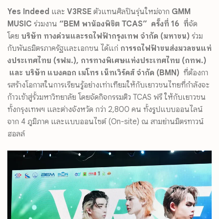
Yes Indeed
และ
V3RSE
ตัวแทนศิลปินรุ่นใหม่จาก
GMM
MUSIC
ร่วมงาน
“BEM
พาน้องพิชิต
TCAS”
ครั้งที่
16
ที่
จัด
โดย
บริษัท ทางด่วนและรถไฟฟ้ากรุงเทพ จำกัด (มหาชน)
ร่วม
กับพันธมิตรภาครั
ฐและเอกชน ได้แก่
การรถไฟฟ้าขนส่งมวลชนแห่
งประเทศไทย (รฟม.)
,
การทางพิเศษแห่งประเทศไทย (กทพ.)
และ บริษัท แบงคอก เมโทร เน็ทเวิร์คส์ จำกัด (
BMN)
ที่ต้องกา
รสร้
างโอกาสในการเรียนรู้อย่างเท่
าเทียมให้กับเยาวชนไทยที่กำลั
งจะ
ก้าวเข้าสู่รั้วมหาวิทยาลัย โดยจัดกิจกรรมติว
TCAS
ฟรี ให้กับเยาวชน
ทั้งกรุงเทพฯ และต่างจังหวัด กว่า
2,800
คน ทั้งรูปแบบออนไลน์
จาก
4
ภูมิภาค และแบบออนไซต์ (
On-site)
ณ สามย่านมิตรทาวน์
ฮอลล์