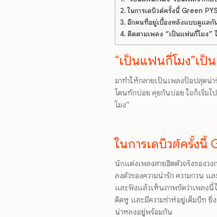
ในการเดบิวต์ครั้งนี้ Green PY
อีกคนที่อยู่เบื้องหลังแบบดูแ
ติดตามเพลง “เป็นแฟนกี่โมง” ไ
“เป็นแฟนกี่โมง”เป็
มาทำให้กลายเป็นเพลงป็อปสุดน่ารักท
โดนทักบ่อย คุยกันบ่อย ใจก็เริ่
โมง”
ในการเดบิวต์ครั้งนี
นักแต่งเพลงสายฮิตตัวจริงของวงกา
ลงตัวของความน่ารัก ความกวน แ
และฟังแล้วเห็นภาพชัดว่าเพลงนี้
ติดหู และมีความซ่าห์อยู่เต็มบีท ย
น่าหลงอยู่พร้อมกัน