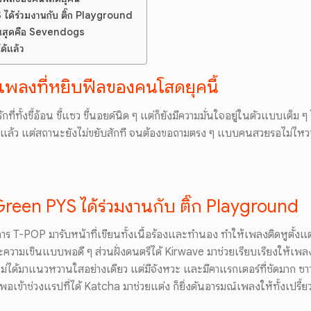
S ได้ร่วมงานกับ ติ๊ก Playground
ลกันสุดคือ Sevendogs
ด้แล้ว
นเพลงที่หยิบฟีลของคนโสดยุคนี้
ี่ทั้งขี้อ้อน ขี้แซว ขี้นอยด์นิด ๆ แต่ก็ยังมีความมั่นใจอยู่ในตัวแบบเต็ม 
มไปแล้ว แต่สถานะยังไม่ขยับสักที จนต้องขอถามตรง ๆ แบบคนสวยรอไม่ไหวว
้ Green PYS ได้ร่วมงานกับ ติ๊ก Playground
ร T-POP มารับหน้าที่เขียนทั้งเนื้อร้องและทำนอง ทำให้เพลงติดหูตั้งแต
ละความเขินแบบพอดี ๆ
ส่วน
ฝั่งดนตรีได้ Kirwave มาช่วยเรียบเรียงให้เพลง
ไม่ได้มาแนวหวานใสอย่างเดียว แต่มีจังหวะ และมีคาแรกเตอร์ที่ชัดมาก 
ิ่งพอเข้าช่วงแรปที่ได้ Katcha มาช่วยแต่ง ก็ยิ่งดันอารมณ์เพลงให้ทั้งเปรี้