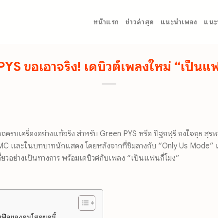
หน้าแรก
ข่าวล่าสุด
แนะนำเพลง
แนะ
YS ขอเอาจริง! เดบิวต์เพลงใหม่ “เป็นแฟ
รถครบเครื่องอย่างแท้จริง สำหรับ Green PYS หรือ ปัฐยฬุรี ยงใจยุธ สุร
 MC และในบทบาทนักแสดง โดยหลังจากที่ชิมลางกับ “Only Us Mode” 
ี่ยวอย่างเป็นทางการ พร้อมเดบิวต์กับเพลง “เป็นแฟนกี่โมง”
บฟีลของคนโสดยุคนี้