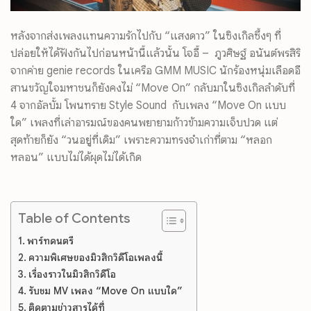
หลังจากส่งเพลงแทนความรักไปกับ “แสงดาว” ในซิงเกิลซึ้งๆ ที่
ปล่อยให้ได้ฟังกันไปก่อนหน้
านี้แล้วนั้น โจอี้ – ภูวศิษฐ์ อนันต์พรสิริ
จากค่าย
genie records
ในเครือ
GMM MUSIC
นักร้องหนุ่มเลือดอี
สานขวัญใจมหาชนก็ยังคงไม่ “
Move On”
กลับมาในซิงเกิลลำดับที่
4 จากอัลบั้ม โพนทราย
Style Sound
กับเพลง “
Move On
แบบ
ใด” เพลงที่เล่าอารมณ์ของคนพยายามก้
าวข้ามความเจ็บปวด แต่
สุดท้ายก็ยัง “วนอยู่ที่เดิม” เพราะความทรงจำเก่าที่ตาม “หลอก
หลอน” แบบไม่ได้ผุดไม่ได้เกิด
Table of Contents
พาร์ทดนตรี
ความพิเศษของมิวสิกวิดีโอเพลงนี้
เรื่องราวในมิวสิกวิดีโอ
รับชม MV เพลง “Move On แบบใด”
ติดตามข่าวสารได้ที่