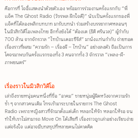
คือการที่ โจอี้แสดงนำด้วยตัวเอง พร้อมการร่วมงานครั้งแรกกับ “พี่
แจ็ค The Ghost Radio (วัชรพล ฝึกใจดี)“ นับเป็นครั้งแรกของพี่
แจ็คที่ได้ลองพลิกบทบาท มารับบทนำ ร่วมสร้างบรรยากาศหลอนๆ
ในมิวสิกวิดีโอเพลงไทย อีกทั้งยังได้ “ต้องเต (ธิติ ศรีนวล)” ผู้กำกับ
700 ล้าน จากจักรวาล ”ไทบ้านเดอะซีรีส์“ มานั่งแท่นกำกับ ถ่ายทอด
เรื่องราวที่ผสม “ความรัก – เรื่องผี – ไทบ้าน” อย่างลงตัว ถือเป็นการ
โคจรมาพบกันครั้งแรกของทั้ง 3 คนจากทั้ง 3 จักรวาล “เพลง-ผี-
ภาพยนตร์”
เรื่องราวในมิวสิกวิดีโอ
เล่าถึ
งชายหนุ่มคนหนึ่งที่ชื่อ “อาคม” ชายหนุ่มผู้ผิดหวังจากความรัก
ซ้ำ
ๆ จากสาวคนเดิม โทรเข้ามาระบายในรายการ
The Ghost
Radio
เพราะหญิงสาวที่รักมาตั้
งแต่เด็ก หลอกให้รัก หลอกให้รอ จน
ทำให้เขาไม่สามารถ
Move On
ได้เสียที เรื่องราวถูกเล่าอย่างเรียบง่
าย
แต่จริงใจ แต่อาจมีบทสรุปที่หลายคนไม่
คาดคิด