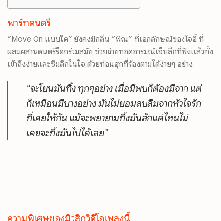
พาร์ทดนตรี
“Move On แบบใด” ยังคงมีกลิ่น “พิณ” ที่เอกลักษณ์ของโจอี้ ที่
ผสมผสานดนตรีร็อกร่วมสมัย ช่วยถ่ายทอดอารมณ์เจ็บลึกที่ฟังแล้วทั้ง
เข้าถึงง่ายและซึมลึกในใจ ด้วยท่อนฮุกที่ร้องตามได้ง่ายๆ อย่าง
“จะโยนมันทิ้ง ทุกๆอย่าง เมื่อมีพบก็ต้องมีจาก แต่
ก็เหมือนมีบางอย่าง มันไม่ยอมลบลืมจากหัวใจรัก
ที่เคยให้กัน แม้จะพยายามทิ้งมันสักแค่ไหนไม่
เคยจะทิ้งมันไปได้เลย”
ความพิเศษของมิวสิกวิดีโอเพลงนี้