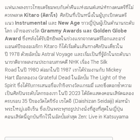
แฟนเพลงชาวไทยเตรียมพบกับค่ำคื
นแห่งมนต์เสน่ห์ทางดนตรีที่ไม่
ควรพลาด
Kitaro (
คิตาโร)
ศิลปินที่เป็นหนึ่งในผู้บุกเบิ
กดนตรี
แนว
Instrumental
และ
New Age
ชาวญี่ปุ่นผู้เป็นตำนานระดับ
โลก เจ้าของรางวัล
Grammy Awards
และ
Golden Globe
Award
ซึ่งหลังได้รับอิทธิพลในช่
วงแรกจากดนตรีร็อกและอาร์
แอนด์
บีของอเมริกา
Kitaro
ก็ได้เริ่มต้นเส้นทางศิลปินเดี่
ยวใน
ปี
1978
ด้วยอัลบั้ม
Astral Voyage
และเริ่มเป็นที่รู้จักในระดั
บนา
นาชาติจากผลงานประกอบสารคดี
NHK
เรื่อง
The Silk
Road
ในปี
1980
ต่อมาในปี
1987
เขาได้ร่วมงานกับ
Mickey
Hart
มือกลองวง
Grateful Dead
ในอัลบั้ม
The Light of the
Spirit
ซึ่งได้รับการเสนอชื่อเข้าชิ
งรางวัลแกรมมี่ และยิ่งตอกย้ำความ
เป็นศิลปิ
นระดับโลกของเขา
ในปี
2023
ได้จัดแสดงคอนเสิร์ตฉลอง
ครบรอบ
35
ปีของวัดไดชิซัง เซไดจิ (
Daishizan Seidaiji)
ต่อหน้า
พระใหญ่เอจิเซ็น ซึ่งเป็นพระพุทธรูปปางนั่งที่สู
งที่สุดในญี่ปุ่น
คอนเสิร์ตนี้ถูกบันทึกไว้ในอั
ลบั้มล่าสุด
Zen: Live in Katsuyama