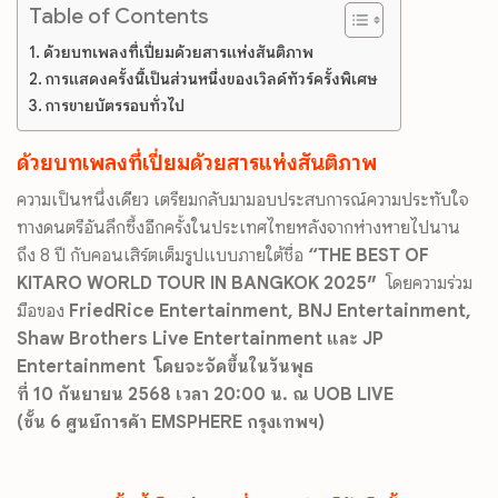
Table of Contents
ด้วยบทเพลงที่เปี่ยมด้วยสารแห่งสันติภาพ
การแสดงครั้งนี้เป็นส่วนหนึ่งของเวิลด์ทัวร์ครั้งพิเศษ
การขายบัตรรอบทั่วไป
ด้วยบทเพลงที่เปี่ยมด้วยสารแห่
งสันติภาพ
ความเป็นหนึ่งเดียว
เตรียมกลับมามอบประสบการณ์
ความประทับใจ
ทางดนตรีอันลึกซึ้
งอีกครั้งในประเทศไทยหลังจากห่
างหายไปนาน
ถึง
8
ปี กับคอนเสิร์ตเต็มรูปแบบภายใต้ชื่
อ
“
THE BEST OF
KITARO WORLD TOUR IN BANGKOK 2025″
โดยความร่วม
มือของ
FriedRice Entertainment, BNJ Entertainment,
Shaw Brothers Live Entertainment
และ
JP
Entertainment
โดยจะจัดขึ้นในวันพุธ
ที่
10
กันยายน
2568
เวลา
20:00
น. ณ
UOB LIVE
(
ชั้น
6
ศูนย์การค้า
EMSPHERE
กรุงเทพฯ)