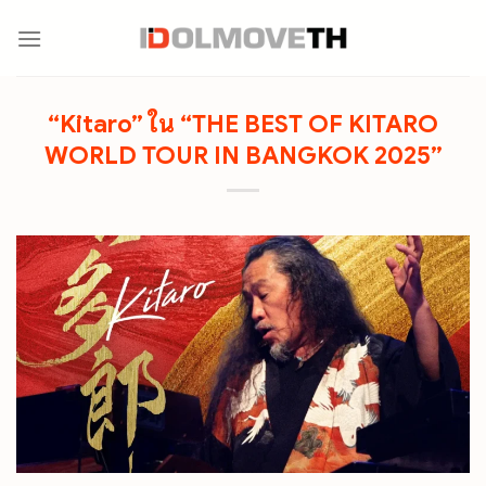
Skip
to
content
“Kitaro” ใน “THE BEST OF KITARO
WORLD TOUR IN BANGKOK 2025”