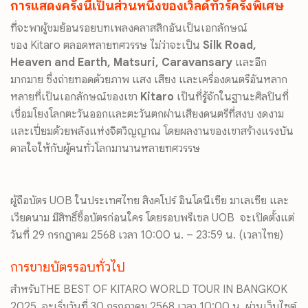
การแสดงครั้งนี้เป็นส่วนหนึ่
งของเวิลด์ทัวร์ครั้งพิเศษ
ที่จะพาผู้ชมย้
อนรอยบทเพลงคลาสสิกอันเป็นเอกลั
กษณ์
ของ
Kitaro
ตลอดหลายทศวรรษ ไม่ว่าจะเป็น
Silk Road,
Heaven and Earth, Matsuri, Caravansary
และอีก
มากมาย ซึ่งถ่ายทอดด้วยภาพ แสง เสียง และเครื่องดนตรีอันหลาก
หลายที่
เป็นเอกลักษณ์ของเขา
Kitaro
เป็นที่รู้จักในฐานะศิลปินที่
เชื่อมโยงโลกตะวันออกและตะวั
นตกผ่านเสียงดนตรีที่สงบ งดงาม
และเปี่ยมด้วยพลังแห่งจิตวิญญาณ โดยผลงานของเขาสร้างแรงบั
น
ดาลใจให้กับผู้คนทั่
วโลกมานานหลายทศวรรษ
ผู้ถือบัตร UOB ในประเทศไทย สิงคโปร์ อินโดนีเซีย มาเลเซีย และ
เวียดนาม มีสิทธิ์ซื้อบัตรก่อนใคร โดยรอบพรีเซล UOB จะเปิดตั้งแต่
วันที่ 29 กรกฎาคม 2568 เวลา 10:00 น. – 23:59 น. (เวลาไทย)
การขายบัตรรอบทั่วไป
สำหรับTHE BEST OF KITARO WORLD TOUR IN BANGKOK
2025 จะเริ่มวันที่ 30 กรกฎาคม 2568 เวลา 10:00 น. ผ่านเว็บไซต์