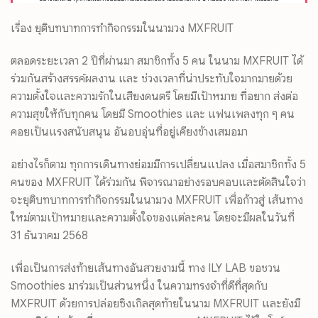
เรื่อง ยุติบทบาทการทำกิจกรรมในนามวง MXFRUIT
ตลอดระยะเวลา 2 ปีที่ผ่านมา สมาชิกทั้ง 5 คน ในนาม MXFRUIT ได้
ร่วมกันสร้างสรรค์ผลงาน และ ช่วงเวลาที่น่าประทับใจมากมายด้วย
ความตั้งใจและความรักในเสียงดนตรี โดยมีเป้าหมาย ที่อยาก ส่งต่อ
ความสุขให้กับทุกคน โดยมี Smoothies และ แฟนเพลงทุก ๆ คน
คอยเป็นแรงสนับสนุน อันอบอุ่นที่อยู่เคียงข้างเสมอมา
อย่างไรก็ตาม ทุกการเดินทางย่อมมีการเปลี่ยนแปลง เมื่อสมาชิกทั้ง 5
คนของ MXFRUIT ได้ร่วมกัน พิจารณาอย่างรอบคอบและตัดสินใจว่า
จะยุติบทบาทการทำกิจกรรมในนามวง MXFRUIT เพื่อก้าวสู่ เส้นทาง
ใหม่ตามเป้าหมายและความตั้งใจของแต่ละคน โดยจะมีผลในวันที่
31 ธันวาคม 2568
เพื่อเป็นการส่งท้ายเส้นทางอันสวยงามนี้ ทาง ILY LAB ขอชวน
Smoothies มาร่วมเป็นส่วนหนึ่ง ในความทรงจําที่ดีที่สุดกับ
MXFRUIT ด้วยการปล่อยซิงเกิลสุดท้ายในนาม MXFRUIT และยังมี