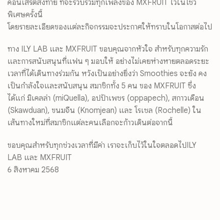
คอนเสิร์ตส่งท้าย ที่จะรวบรวมทุกเพลงของ MXFRUIT ไว้ในโชว์
พิเศษครั้งนี้
โดยรายละเอียดของแต่ละกิจกรรมจะประกาศให้ทราบในโอกาสต่อไป
ทาง ILY LAB และ MXFRUIT ขอบคุณจากหัวใจ สำหรับทุกความรัก
และการสนับสนุนที่แฟน ๆ มอบให้ อย่างไม่เคยห่างหายตลอดระยะ
เวลาที่ได้เดินทางร่วมกัน หวังเป็นอย่างยิ่งว่า Smoothies จะยัง คง
เป็นกำลังใจและสนับสนุน สมาชิกทั้ง 5 คน ของ MXFRUIT ซึ่ง
ได้แก่ มิเคลล่า (miQuella), อปป้าเพชร (oppapech), สกาวเดือน
(Skawduan), ขนมจีน (Knomjean) และ โรเชล (Rochelle) ใน
เส้นทางใหม่ที่สมาชิกแต่ละคนเลือกจะก้าวเดินต่อจากนี้
ขอบคุณสำหรับทุกช่วงเวลาที่มีค่า เราจะเก็บไว้ในใจตลอดไปILY
LAB และ MXFRUIT
6 สิงหาคม 2568