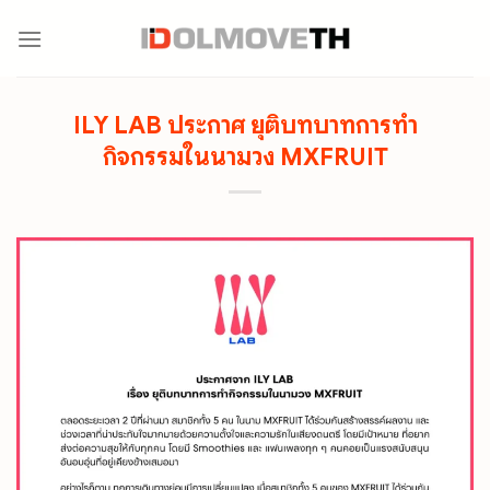
Skip
to
content
ILY LAB ประกาศ ยุติบทบาทการทำ
กิจกรรมในนามวง MXFRUIT