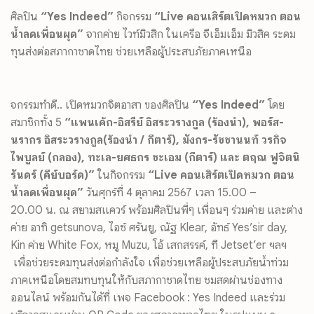
ศิลปิน
“
Yes Indeed
”
กิจกรรม
“Live
คอนเสิร์
ตเปิดหมวก ตอน
น้ำลดเพื่อนผุด”
จาก
ค่าย ไวท์มิวสิก ในเครือ จีเอ็มเอ็ม มิวสิค ระดม
ทุนส่งต่อสภากาชาดไทย ช่วยเหลือผู้ประสบภัยภาคเหนือ
จกรรมทำดี.. เปิดหมวกจิตอาสา ของศิลปิน
“Yes Indeed”
โดย
สมาชิกทั้ง
5
“แพนเค้ก-อิสรีย์ อิสระวรางกูล (ร้องนำ)
,
พอร์ส-
นรากร อิสระวรางกูล(ร้องนำ / กีตาร์)
,
มังกร-รัชชานนท์ วรกิจ
ไพบูลย์ (กลอง)
,
ทะเล-ยศธกร ชะเอม (กีตาร์) และ ตฤณ ฟูจิตนิ
รันดร์ (คีย์บอร์ด)”
ใน
กิจกรรม
“Live
คอนเสิร์ตเปิดหมวก ตอน
น้ำลดเพื่อนผุด”
วันศุกร์ที่
4
ตุลาคม
2567
เวลา
15.00 –
20.00
น.
ณ
สยามสแควร์
พร้อมศิลปินพี่ๆ เพื่อนๆ ร่วมค่าย และต่าง
ค่าย อาทิ
getsunova,
ไอซ์ ศรันยู
,
ณัฐ
Klear,
อัทธ์
Yes’sir day,
Kin
ค่าย
White Fox,
หมู
Muzu,
โอ้ เสกสรรค์, ที
Jetset’er
ฯลฯ
เพื่อช่วยระดมทุนส่งต่อกำลังใจ เพื่อช่วยเหลือผู้ประสบภัยน้ำท่
วม
ภาคเหนือโดยสมทบทุนให้กั
บสภากาชาดไทย ชมสดผ่านช่องทาง
ออนไลน์ พร้อมกันได้ที่ เพจ
Facebook : Yes Indeed
และร่วม