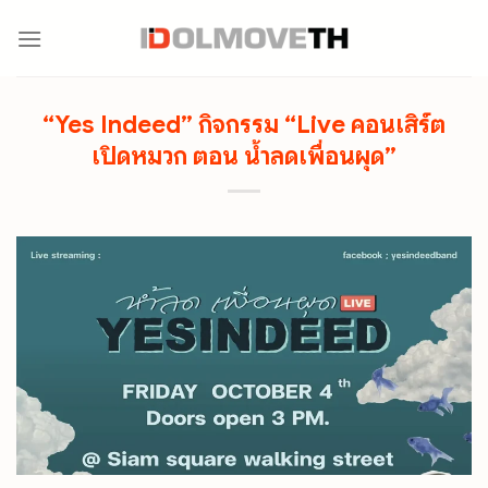
Skip
to
content
“Yes Indeed” กิจกรรม “Live คอนเสิร์ต
เปิดหมวก ตอน น้ำลดเพื่อนผุด”