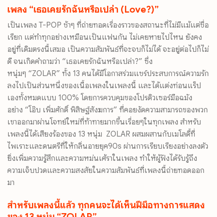
เพลง “เธอเคยรักฉันหรือเปล่า (Love?)”
เป็นเพลง T-POP ช้าๆ ที่ถ่ายทอดเรื่องราวของสถานะที่ไม่มีแม้แต่ชื่อ
เรียก แต่ทำทุกอย่างเหมือนเป็นแฟนกัน ไม่เคยหายไปไหน ยังคง
อยู่ที่เดิมตรงนี้เสมอ เป็นความสัมพันธ์ที่จะจบก็ไม่
ได้ จะอยู่ต่อไปก็ไม่
ดี จนเกิดคำถามว่า “เธอเคยรักฉันหรือเปล่า?” ซึ่ง
หนุ่มๆ “ZOLAR” ทั้ง 13 คนได้มีโอกาสร่วมแชร์ประสบการณ์
ความรัก
ลงไปเป็นส่วนหนึ่งของเนื้
อเพลงในเพลงนี้ และได้แต่งท่อนแร็ป
เองทั้
งหมดแบบ 100% โดยการควบคุมของโปรดิวเซอร์มื
อฉมัง
อย่าง “โอ๊บ เพิ่มศักดิ์ พิสิษฐ์สังฆการ” ที่คอยงั
ดความสามารถของพวก
เขาออกมาผ่
านโจทย์ใหม่ที่ท้าทายมากขึ้นเรื่
อยๆในทุกเพลง สำหรับ
เพลงนี้ได้เสียงร้องของ 13 หนุ่ม ZOLAR ผสมผสานกับเมโลดี้ที่
ไพเราะและดนตรีที่ให้กลิ่นอายยุ
ค90s ผ่านการเรียบเรียงอย่างลงตัว
ยิ่งเพิ่มความรู้สึกและความหม่
นเศ้ราในเพลง ทำให้ผู้ฟังได้รับรู้ถึง
ความเจ็
บปวดและความสงสัยในความสัมพันธ์
ที่เพลงนี้ถ่ายทอดออก
มา
สำหรับเพลงนี้แล้ว ทุกคนจะได้เห็นฝีมื
อทางการแสดง
ของ 13 หนุ่ม “ZOLAR”