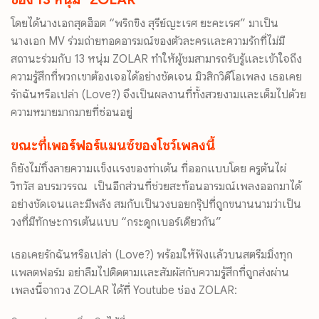
โดยได้นางเอกสุดฮ็อต “พริกขิง สุรีย์ญะเรศ ยะคะเรศ” มาเป็น
นางเอก MV ร่วมถ่ายทอดอารมณ์ของตั
วละครและความรักที่ไม่มี
สถานะร่
วมกับ 13 หนุ่ม ZOLAR ทำให้ผู้ชมสามารถรับรู้และเข้
าใจถึง
ความรู้สึกที่พวกเขาต้
องเจอได้อย่างชัดเจน มิวสิกวิดีโอเพลง เธอเคย
รักฉันหรือเปล่า (Love?) จึงเป็นผลงานที่ทั้
งสวยงามและเต็มไปด้
วย
ความหมายมากมายที่ซ่อนอยู่
ขณะที่เพอร์ฟอร์แมนซ์ของโชว์
เพลงนี้
ก็ยังไม่ทิ้งลายความแข็
งแรงของท่าเต้น ที่ออกแบบโดย ครูต้นไผ่
วิทวัส อบรมวรรณ เป็นอีกส่วนที่ช่วยสะท้อนอารมณ์
เพลงออกมาได้
อย่างชัดเจนและมี
พลัง สมกับเป็นวงบอยกรุ๊ปที่ถู
กขนานนามว่าเป็น
วงที่มีทั
กษะการเต้นแบบ “กระดูกเบอร์เดียวกัน”
เธอเคยรักฉันหรือเปล่า (Love?) พร้อมให้ฟังแล้วบนสตรีมมิ่งทุ
ก
แพลตฟอร์ม อย่าลืมไปติดตามและสัมผัสกั
บความรู้สึกที่ถูกส่งผ่าน
เพลงนี้
จากวง ZOLAR ได้ที่ Youtube ช่อง ZOLAR: