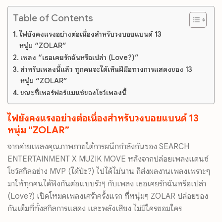
Table of Contents
ไฟยังคงแรงอย่างต่อเนื่องสำหรับวงบอยแบนด์ 13
หนุ่ม “ZOLAR”
เพลง “เธอเคยรักฉันหรือเปล่า (Love?)”
สำหรับเพลงนี้แล้ว ทุกคนจะได้เห็นฝีมือทางการแสดงของ 13
หนุ่ม “ZOLAR”
ขณะที่เพอร์ฟอร์แมนซ์ของโชว์เพลงนี้
ไฟยังคงแรงอย่างต่อเนื่องสำหรั
บวงบอยแบนด์ 13
หนุ่ม “ZOLAR”
จากค่ายเพลงคุณภาพภายใต้การผนึ
กกำลังกันของ SEARCH
ENTERTAINMENT X MUZIK MOVE หลังจากปล่อยเพลงแดนซ์
โชว์สกิ
ลอย่าง MVP (ได้ป่ะ?) ไปได้ไม่นาน ก็ส่งผลงานเพลงเพราะๆ
มาให้ทุกคนได้ฟังกันต่อแบบรัวๆ กับเพลง เธอเคยรักฉันหรือเปล่า
(Love?) เปิดโหมดเพลงเศร้าครั้งแรก ที่หนุ่มๆ ZOLAR ปล่อยของ
กันเต็มที่ทั้งสกิ
ลการแสดง และพลังเสียง ไม่มีใครยอมใคร